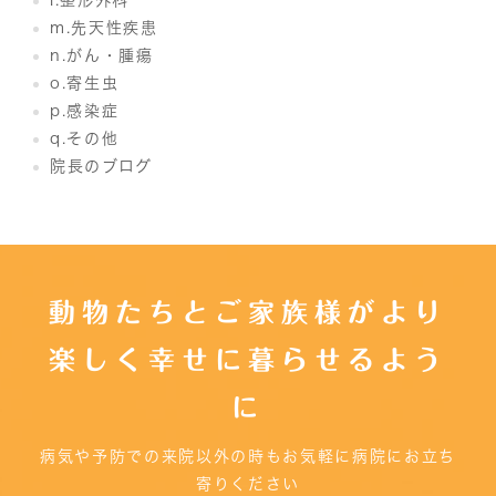
m.先天性疾患
n.がん・腫瘍
o.寄生虫
p.感染症
q.その他
院長のブログ
動物たちとご家族様がより
楽しく幸せに暮らせるよう
に
病気や予防での来院以外の時もお気軽に病院にお立ち
寄りください