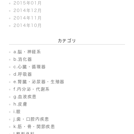
2015年01月
2014年12月
2014年11月
2014年10月
カテゴリ
a.脳・神経系
b.消化器
c.心臓・循環器
d.呼吸器
e.腎臓・泌尿器・生殖器
f.内分泌・代謝系
g.血液疾患
h.皮膚
i.眼
j.歯・口腔内疾患
k.筋・骨・関節疾患
l.整形外科