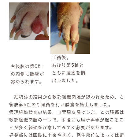
手術後。
右後肢第5趾と
右後肢の第5趾
ともに腫瘤を摘
の内側に腫瘤が
出しました。
認められます。
細胞診の結果から軟部組織肉腫が疑われたため、右
後肢第5趾の断趾術を行い腫瘤を摘出しました。
病理組織検査の結果、血管周皮腫でした。この腫瘍は
軟部組織肉腫の一つで、術後にも局所再発が起こるこ
とが多く経過を注意してみてく必要があります。
好発部位は四肢に出来やすく、発生部位によっては断