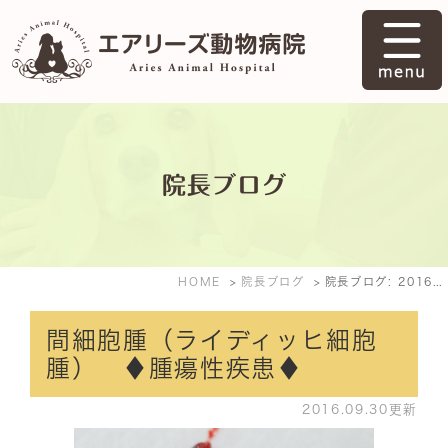
院長ブログ
HOME
院長ブログ
院長ブログ: 2016年9月
間細胞腫（ライディッヒ細胞
腫） ♦腫瘍性疾患♦
2016.09.30更新