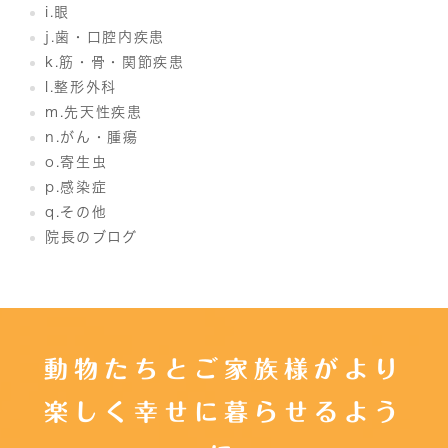
i.眼
j.歯・口腔内疾患
k.筋・骨・関節疾患
l.整形外科
m.先天性疾患
n.がん・腫瘍
o.寄生虫
p.感染症
q.その他
院長のブログ
動物たちとご家族様がより
楽しく幸せに暮らせるよう