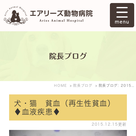
院長ブログ
HOME
院長ブログ
院長ブログ: 2015年12月
犬・猫 貧血（再生性貧血）
♦血液疾患♦
2015.12.15更新