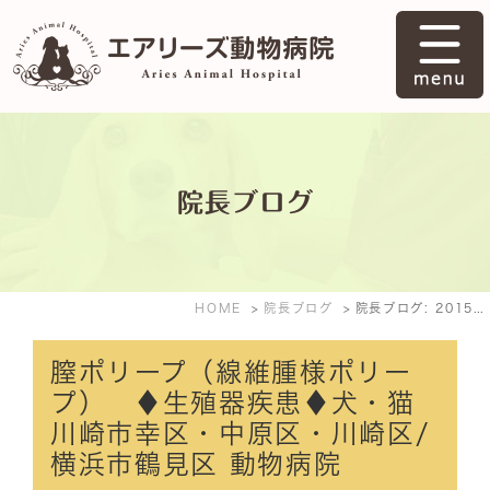
院長ブログ
HOME
院長ブログ
院長ブログ: 2015年5月
膣ポリープ（線維腫様ポリー
プ） ♦生殖器疾患♦犬・猫
川崎市幸区・中原区・川崎区/
横浜市鶴見区 動物病院