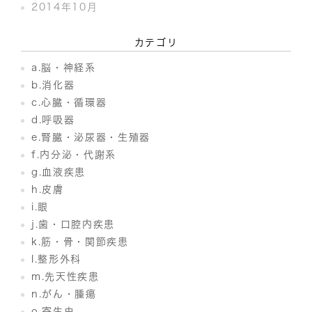
2014年10月
カテゴリ
a.脳・神経系
b.消化器
c.心臓・循環器
d.呼吸器
e.腎臓・泌尿器・生殖器
f.内分泌・代謝系
g.血液疾患
h.皮膚
i.眼
j.歯・口腔内疾患
k.筋・骨・関節疾患
l.整形外科
m.先天性疾患
n.がん・腫瘍
o.寄生虫