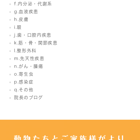
f.内分泌・代謝系
g.血液疾患
h.皮膚
i.眼
j.歯・口腔内疾患
k.筋・骨・関節疾患
l.整形外科
m.先天性疾患
n.がん・腫瘍
o.寄生虫
p.感染症
q.その他
院長のブログ
動物たちとご家族様がより