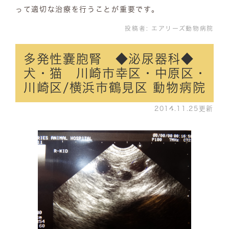
って適切な治療を行うことが重要です。
投稿者:
エアリーズ動物病院
多発性嚢胞腎 ◆泌尿器科◆
犬・猫 川崎市幸区・中原区・
川崎区/横浜市鶴見区 動物病院
2014.11.25更新