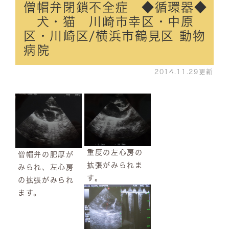
僧帽弁閉鎖不全症 ◆循環器◆
犬・猫 川崎市幸区・中原
区・川崎区/横浜市鶴見区 動物
病院
2014.11.29更新
重度の左心房の
僧帽弁の肥厚が
拡張がみられま
みられ、左心房
す。
の拡張がみられ
ます。