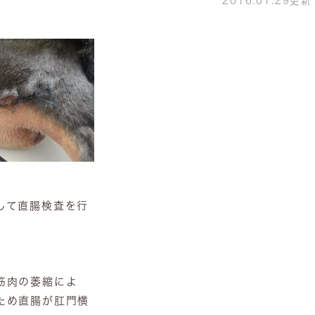
2016.01.29更新
して直腸検査を行
筋肉の萎縮によ
ため直腸が肛門横