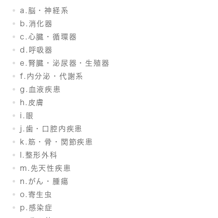
a.脳・神経系
b.消化器
c.心臓・循環器
d.呼吸器
e.腎臓・泌尿器・生殖器
f.内分泌・代謝系
g.血液疾患
h.皮膚
i.眼
j.歯・口腔内疾患
k.筋・骨・関節疾患
l.整形外科
m.先天性疾患
n.がん・腫瘍
o.寄生虫
p.感染症