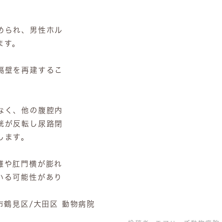
。
められ、男性ホル
ます。
隔壁を再建するこ
なく、他の腹腔内
胱が反転し尿路閉
します。
難や肛門横が膨れ
いる可能性があり
鶴見区/大田区 動物病院