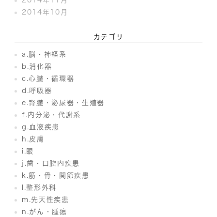
2014年11月
2014年10月
カテゴリ
a.脳・神経系
b.消化器
c.心臓・循環器
d.呼吸器
e.腎臓・泌尿器・生殖器
f.内分泌・代謝系
g.血液疾患
h.皮膚
i.眼
j.歯・口腔内疾患
k.筋・骨・関節疾患
l.整形外科
m.先天性疾患
n.がん・腫瘍