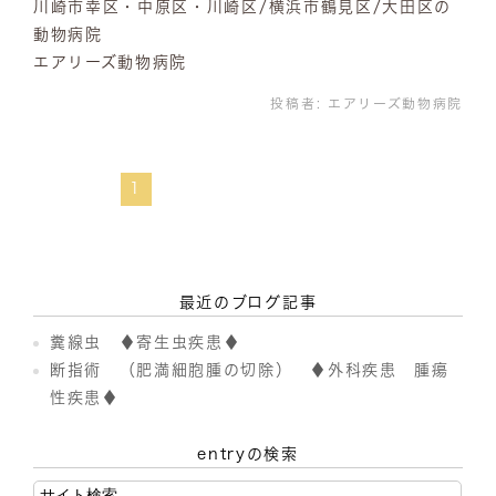
川崎市幸区・中原区・川崎区/横浜市鶴見区/大田区の
動物病院
エアリーズ動物病院
投稿者:
エアリーズ動物病院
1
最近のブログ記事
糞線虫 ♦寄生虫疾患♦
断指術 （肥満細胞腫の切除） ♦外科疾患 腫瘍
性疾患♦
entryの検索