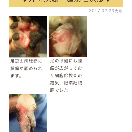
2017.02.23更新
足の甲側にも腫
足裏の肉球間に
瘤が広がってお
腫瘤が認められ
り細胞診検査の
ます。
結果、肥満細胞
腫でした。