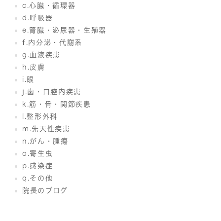
c.心臓・循環器
d.呼吸器
e.腎臓・泌尿器・生殖器
f.内分泌・代謝系
g.血液疾患
h.皮膚
i.眼
j.歯・口腔内疾患
k.筋・骨・関節疾患
l.整形外科
m.先天性疾患
n.がん・腫瘍
o.寄生虫
p.感染症
q.その他
院長のブログ