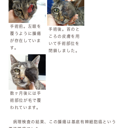
手術前。左眼を
手術後。首のと
覆うように腫瘍
ころの皮膚を用
が存在していま
いて手術部位を
す。
閉鎖しました。
数ヶ月後には手
術部位が毛で覆
われています。
病理検査の結果、この腫瘍は基底有棘細胞癌という