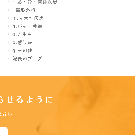
k.筋・骨・関節疾患
l.整形外科
m.先天性疾患
n.がん・腫瘍
o.寄生虫
p.感染症
q.その他
院長のブログ
らせるように
ださい