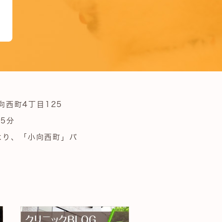
向西町4丁目125
5分
より、「小向西町」バ