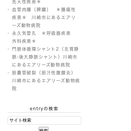
先天性疾患＊
血管肉腫（脾臓） ＊腫瘍性
疾患＊ 川崎市にあるエアリ
ーズ動物病院
永久気管孔 ＊呼吸器疾患
外科疾患＊
門脈体循環シャント2（左胃静
脈-後大静脈シャント）川崎市
にあるエアリーズ動物病院
胆嚢管破裂（胆汁性腹膜炎）
川崎市にあるエアリーズ動物病
院
entryの検索