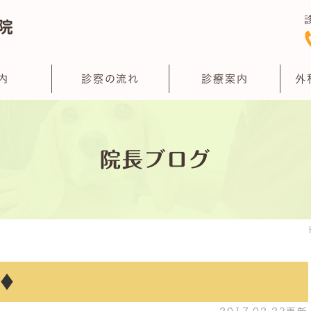
内
診察の流れ
診療案内
外
院長ブログ
♦