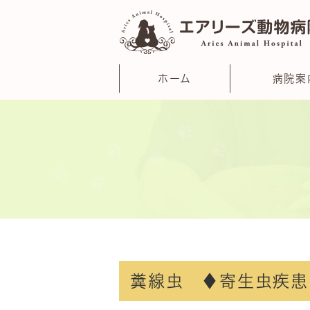
ホーム
病院案
糞線虫 ♦寄生虫疾患