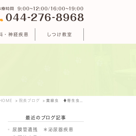
科・神経疾患
しつけ教室
HOME
院長ブログ
糞線虫 ♦寄生虫疾患♦
最近のブログ記事
尿膜管遺残 ＊泌尿器疾患