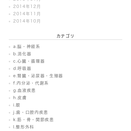
2014年12月
2014年11月
2014年10月
カテゴリ
a.脳・神経系
b.消化器
c.心臓・循環器
d.呼吸器
e.腎臓・泌尿器・生殖器
f.内分泌・代謝系
g.血液疾患
h.皮膚
i.眼
j.歯・口腔内疾患
k.筋・骨・関節疾患
l.整形外科