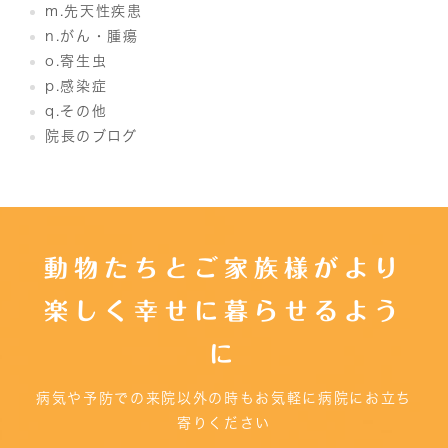
m.先天性疾患
n.がん・腫瘍
o.寄生虫
p.感染症
q.その他
院長のブログ
動物たちとご家族様がより
楽しく幸せに暮らせるよう
に
病気や予防での来院以外の時もお気軽に病院にお立ち
寄りください