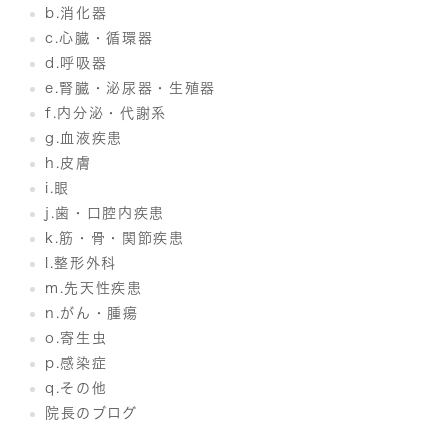
b.消化器
c.心臓・循環器
d.呼吸器
e.腎臓・泌尿器・生殖器
f.内分泌・代謝系
g.血液疾患
h.皮膚
i.眼
j.歯・口腔内疾患
k.筋・骨・関節疾患
l.整形外科
m.先天性疾患
n.がん・腫瘍
o.寄生虫
p.感染症
q.その他
院長のブログ