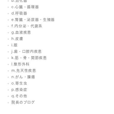
b.消化器
c.心臓・循環器
d.呼吸器
e.腎臓・泌尿器・生殖器
f.内分泌・代謝系
g.血液疾患
h.皮膚
i.眼
j.歯・口腔内疾患
k.筋・骨・関節疾患
l.整形外科
m.先天性疾患
n.がん・腫瘍
o.寄生虫
p.感染症
q.その他
院長のブログ