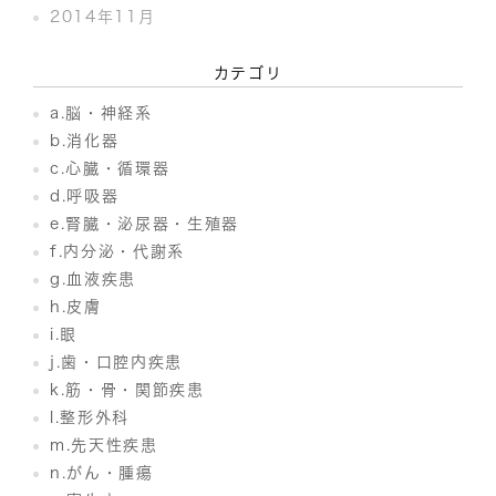
2014年11月
カテゴリ
a.脳・神経系
b.消化器
c.心臓・循環器
d.呼吸器
e.腎臓・泌尿器・生殖器
f.内分泌・代謝系
g.血液疾患
h.皮膚
i.眼
j.歯・口腔内疾患
k.筋・骨・関節疾患
l.整形外科
m.先天性疾患
n.がん・腫瘍