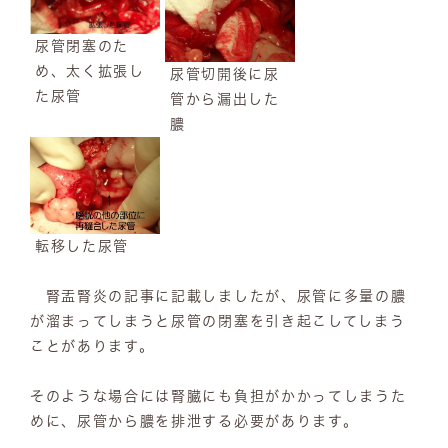
尿管閉塞のた
め、太く拡張し
尿管切開後に尿
た尿管
管から漏出した
膿
転移した尿管
腎盂腎炎の記事に記載しましたが、尿管に多量の膿
が溜まってしまうと尿管の閉塞を引き起こしてしまう
ことがあります。
そのような場合には腎臓にも負担がかかってしまうた
めに、尿管から膿を排泄する必要があります。