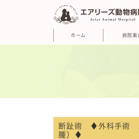
ホーム
病院案
断趾術 ♦外科手術 
腫）♦