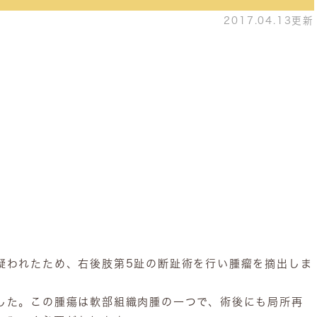
2017.04.13更新
われたため、右後肢第5趾の断趾術を行い腫瘤を摘出しま
した。この腫瘍は軟部組織肉腫の一つで、術後にも局所再