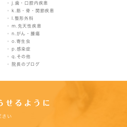
j.歯・口腔内疾患
k.筋・骨・関節疾患
l.整形外科
m.先天性疾患
n.がん・腫瘍
o.寄生虫
p.感染症
q.その他
院長のブログ
らせるように
ださい