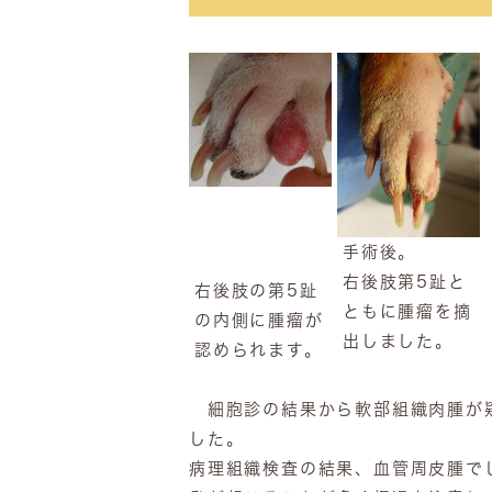
手術後。
右後肢第5趾と
右後肢の第5趾
ともに腫瘤を摘
の内側に腫瘤が
出しました。
認められます。
細胞診の結果から軟部組織肉腫が疑
した。
病理組織検査の結果、血管周皮腫で