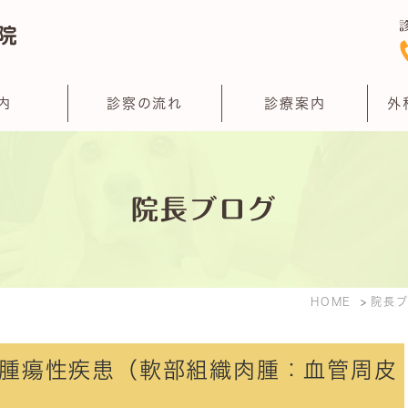
内
診察の流れ
診療案内
外
院長ブログ
HOME
院長
腫瘍性疾患（軟部組織肉腫：血管周皮