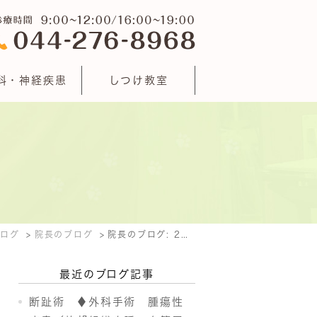
科・神経疾患
しつけ教室
ブログ
院長のブログ
院長のブログ: 2017年4月
最近のブログ記事
断趾術 ♦外科手術 腫瘍性