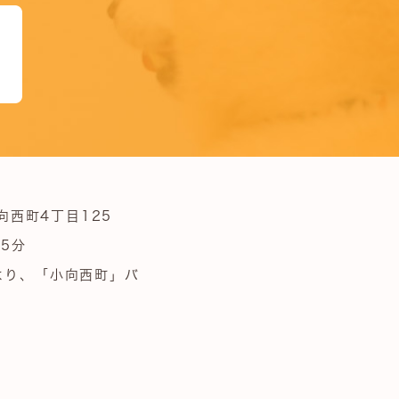
向西町4丁目125
5分
より、「小向西町」バ