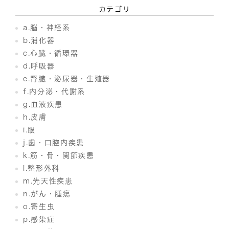
カテゴリ
a.脳・神経系
b.消化器
c.心臓・循環器
d.呼吸器
e.腎臓・泌尿器・生殖器
f.内分泌・代謝系
g.血液疾患
h.皮膚
i.眼
j.歯・口腔内疾患
k.筋・骨・関節疾患
l.整形外科
m.先天性疾患
n.がん・腫瘍
o.寄生虫
p.感染症