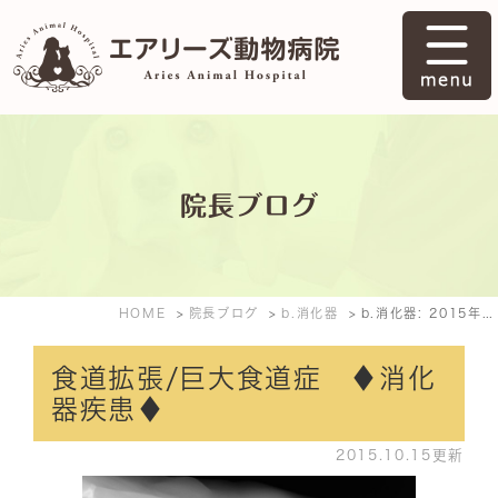
院長ブログ
HOME
院長ブログ
b.消化器
b.消化器: 2015年10月
食道拡張/巨大食道症 ♦消化
器疾患♦
2015.10.15更新