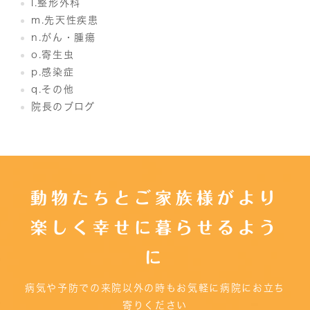
l.整形外科
m.先天性疾患
n.がん・腫瘍
o.寄生虫
p.感染症
q.その他
院長のブログ
動物たちとご家族様がより
楽しく幸せに暮らせるよう
に
病気や予防での来院以外の時もお気軽に病院にお立ち
寄りください