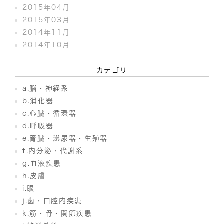
2015年04月
2015年03月
2014年11月
2014年10月
カテゴリ
a.脳・神経系
b.消化器
c.心臓・循環器
d.呼吸器
e.腎臓・泌尿器・生殖器
f.内分泌・代謝系
g.血液疾患
h.皮膚
i.眼
j.歯・口腔内疾患
k.筋・骨・関節疾患