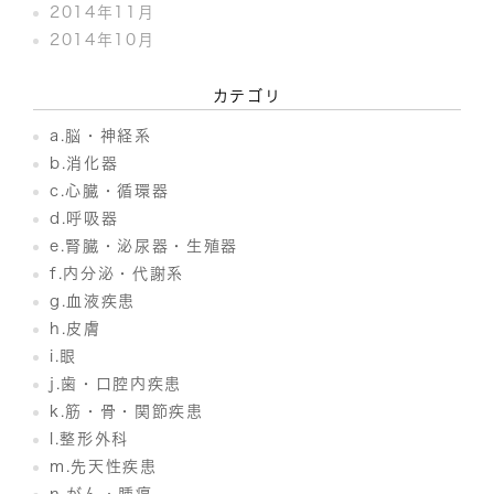
2014年11月
2014年10月
カテゴリ
a.脳・神経系
b.消化器
c.心臓・循環器
d.呼吸器
e.腎臓・泌尿器・生殖器
f.内分泌・代謝系
g.血液疾患
h.皮膚
i.眼
j.歯・口腔内疾患
k.筋・骨・関節疾患
l.整形外科
m.先天性疾患
n.がん・腫瘍