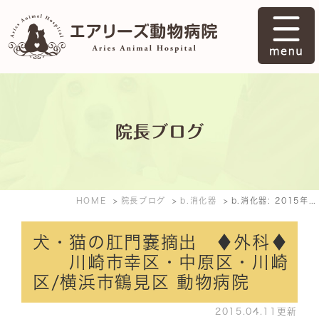
院長ブログ
HOME
院長ブログ
b.消化器
b.消化器: 2015年4月
犬・猫の肛門嚢摘出 ♦外科♦
川崎市幸区・中原区・川崎
区/横浜市鶴見区 動物病院
2015.04.11更新