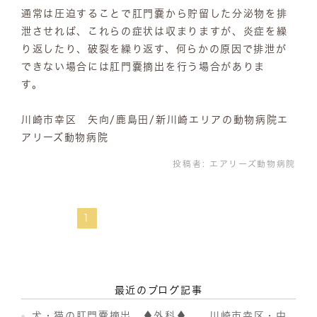
通常は圧迫することで肛門嚢から貯留した分泌物を排
泄させれば、これらの症状は収まりますが、炎症を繰
り返したり、破裂を繰り返す、何らかの原因で排泄が
できない場合には肛門嚢摘出を行う場合がありま
す。
川崎市幸区 矢向/鹿島田/新川崎エリアの動物病院エ
アリーズ動物病院
投稿者:
エアリーズ動物病院
1
最近のブログ記事
犬・猫の肛門嚢摘出 ♦外科♦ 川崎市幸区・中