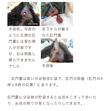
手術前。写真の
皮下から分離さ
ように左側の肛
れた肛門嚢
門嚢には管の挿
入が可能です
が、右は閉塞し
挿入できません
手術後
でした
肛門嚢は臭い分泌物含む袋で、肛門の両脇（肛門の4
時と8時の位置）にあります。
肛門嚢に分泌物が貯留するとお尻をこすって歩いた
り、お尻の周りが臭くなったりしてきます。