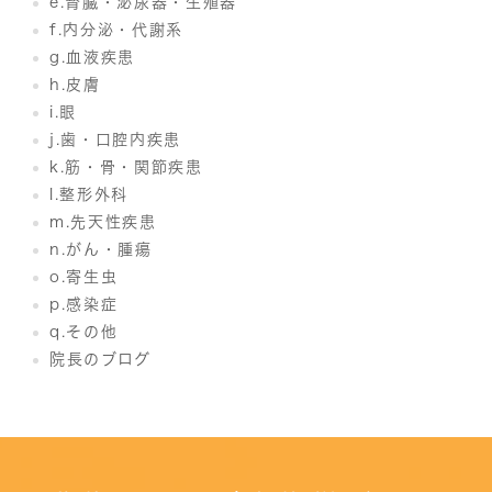
e.腎臓・泌尿器・生殖器
f.内分泌・代謝系
g.血液疾患
h.皮膚
i.眼
j.歯・口腔内疾患
k.筋・骨・関節疾患
l.整形外科
m.先天性疾患
n.がん・腫瘍
o.寄生虫
p.感染症
q.その他
院長のブログ