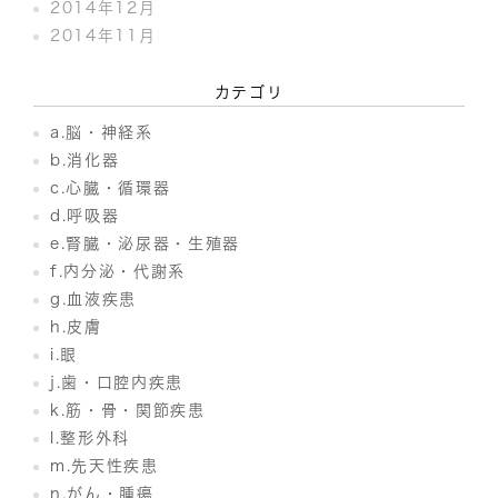
2014年12月
2014年11月
カテゴリ
a.脳・神経系
b.消化器
c.心臓・循環器
d.呼吸器
e.腎臓・泌尿器・生殖器
f.内分泌・代謝系
g.血液疾患
h.皮膚
i.眼
j.歯・口腔内疾患
k.筋・骨・関節疾患
l.整形外科
m.先天性疾患
n.がん・腫瘍