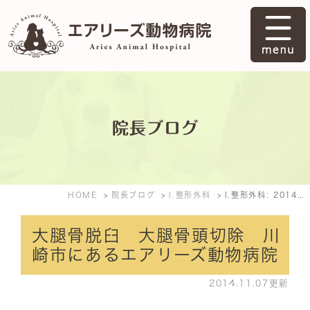
院長ブログ
HOME
院長ブログ
l.整形外科
l.整形外科: 2014年11月
大腿骨脱臼 大腿骨頭切除 川
崎市にあるエアリーズ動物病院
2014.11.07更新