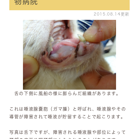
物病院
2015.08.14更新
舌の下側に風船の様に膨らんだ組織があります。
これは唾液腺嚢胞（ガマ腫）と呼ばれ、唾液腺やその
導管が障害されて唾液が貯留することで起こります。
写真は舌下ですが、障害される唾液腺や部位によって