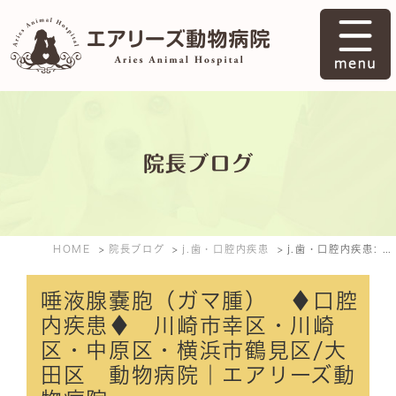
院長ブログ
HOME
院長ブログ
j.歯・口腔内疾患
j.歯・口腔内疾患: 2015年8月
唾液腺嚢胞（ガマ腫） ♦口腔
内疾患♦ 川崎市幸区・川崎
区・中原区・横浜市鶴見区/大
田区 動物病院｜エアリーズ動