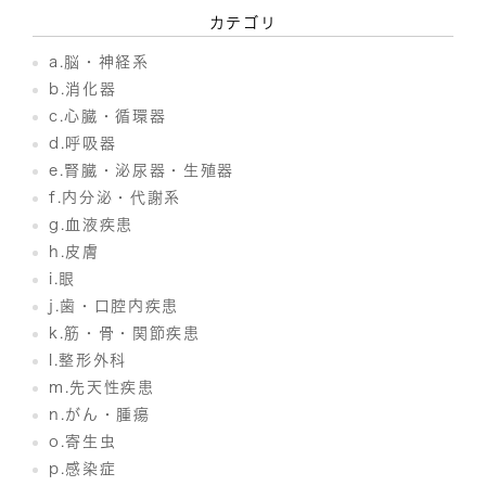
カテゴリ
a.脳・神経系
b.消化器
c.心臓・循環器
d.呼吸器
e.腎臓・泌尿器・生殖器
f.内分泌・代謝系
g.血液疾患
h.皮膚
i.眼
j.歯・口腔内疾患
k.筋・骨・関節疾患
l.整形外科
m.先天性疾患
n.がん・腫瘍
o.寄生虫
p.感染症