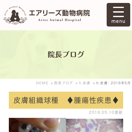
院長ブログ
HOME
院長ブログ
h.皮膚
h.皮膚: 2016年5月
皮膚組織球種 ♦腫瘍性疾患♦
2016.05.10更新