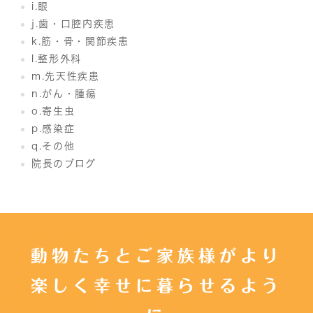
i.眼
j.歯・口腔内疾患
k.筋・骨・関節疾患
l.整形外科
m.先天性疾患
n.がん・腫瘍
o.寄生虫
p.感染症
q.その他
院長のブログ
動物たちとご家族様がより
楽しく幸せに暮らせるよう