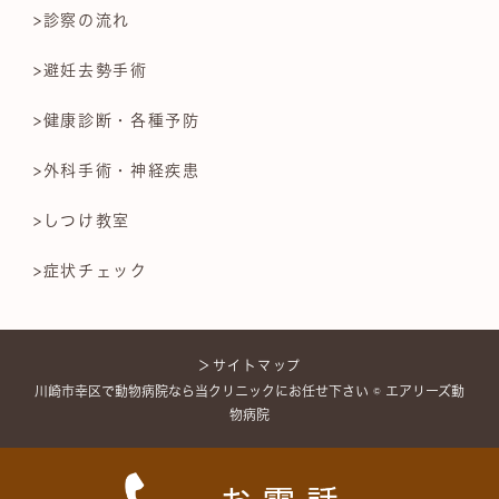
>診察の流れ
>避妊去勢手術
>健康診断・各種予防
>外科手術・神経疾患
>しつけ教室
>症状チェック
＞サイトマップ
川崎市幸区で動物病院なら当クリニックにお任せ下さい © エアリーズ動
物病院