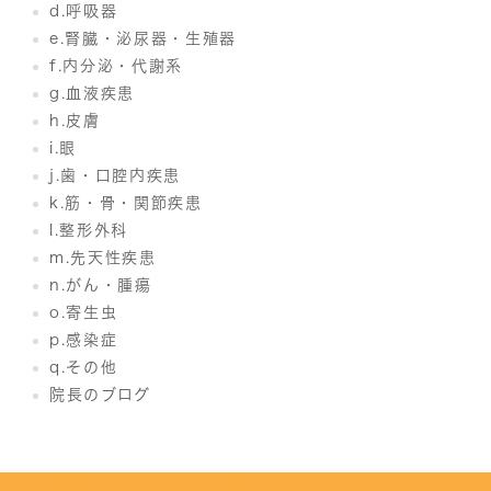
d.呼吸器
e.腎臓・泌尿器・生殖器
f.内分泌・代謝系
g.血液疾患
h.皮膚
i.眼
j.歯・口腔内疾患
k.筋・骨・関節疾患
l.整形外科
m.先天性疾患
n.がん・腫瘍
o.寄生虫
p.感染症
q.その他
院長のブログ