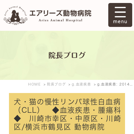
院長ブログ
HOME
院長ブログ
g.血液疾患
g.血液疾患: 2014年10月
犬・猫の慢性リンパ球性白血病
（CLL） ◆血液疾患・腫瘍科
◆ 川崎市幸区・中原区・川崎
区/横浜市鶴見区 動物病院