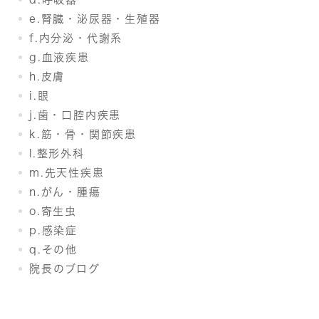
e.腎臓・泌尿器・生殖器
f.内分泌・代謝系
g.血液疾患
h.皮膚
i.眼
j.歯・口腔内疾患
k.筋・骨・関節疾患
l.整形外科
m.先天性疾患
n.がん・腫瘍
o.寄生虫
p.感染症
q.その他
院長のブログ