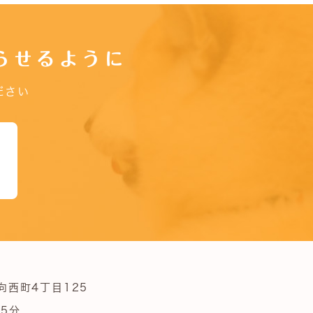
らせるように
ださい
向西町4丁目125
5分