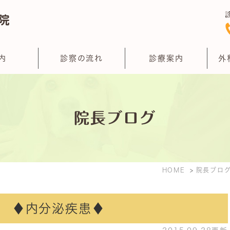
内
診察の流れ
診療案内
外
院長ブログ
HOME
院長ブロ
 ♦内分泌疾患♦