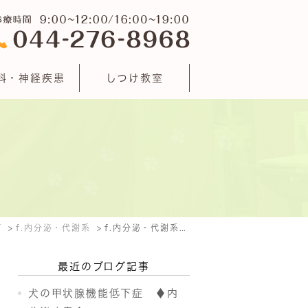
科・神経疾患
しつけ教室
グ
f.内分泌・代謝系
f.内分泌・代謝系: 2015年9月
最近のブログ記事
犬の甲状腺機能低下症 ♦内