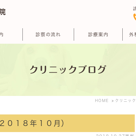
内
診察の流れ
診療案内
外
クリニックブログ
HOME
クリニッ
２０１８年１０月）