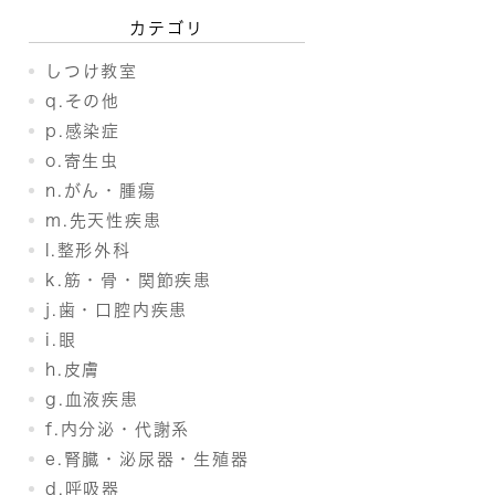
カテゴリ
しつけ教室
q.その他
p.感染症
o.寄生虫
n.がん・腫瘍
m.先天性疾患
l.整形外科
k.筋・骨・関節疾患
j.歯・口腔内疾患
i.眼
h.皮膚
g.血液疾患
f.内分泌・代謝系
e.腎臓・泌尿器・生殖器
d.呼吸器