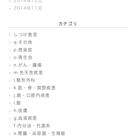
2014年12月
2014年11月
カテゴリ
しつけ教室
q.その他
p.感染症
o.寄生虫
n.がん・腫瘍
m.先天性疾患
l.整形外科
k.筋・骨・関節疾患
j.歯・口腔内疾患
i.眼
h.皮膚
g.血液疾患
f.内分泌・代謝系
e.腎臓・泌尿器・生殖器