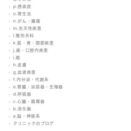
p.感染症
o.寄生虫
n.がん・腫瘍
m.先天性疾患
l.整形外科
k.筋・骨・関節疾患
j.歯・口腔内疾患
i.眼
h.皮膚
g.血液疾患
f.内分泌・代謝系
e.腎臓・泌尿器・生殖器
d.呼吸器
c.心臓・循環器
b.消化器
a.脳・神経系
クリニックのブログ