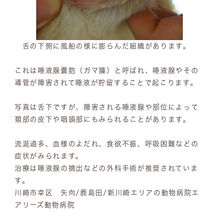
舌の下側に風船の様に膨らんだ組織があります。
これは唾液腺嚢胞（ガマ腫）と呼ばれ、唾液腺やその
導管が障害されて唾液が貯留することで起こります。
写真は舌下ですが、障害される唾液腺や部位によって
頚部の皮下や咽頭部にもみられることがあります。
流涎過多、血様のよだれ、食欲不振、呼吸困難などの
症状がみられます。
治療は唾液腺の摘出などの外科手術が推奨されていま
す。
川崎市幸区 矢向/鹿島田/新川崎エリアの動物病院エ
アリーズ動物病院