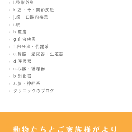
l.整形外科
k.筋・骨・関節疾患
j.歯・口腔内疾患
i.眼
h.皮膚
g.血液疾患
f.内分泌・代謝系
e.腎臓・泌尿器・生殖器
d.呼吸器
c.心臓・循環器
b.消化器
a.脳・神経系
クリニックのブログ
動物たちとご家族様がより