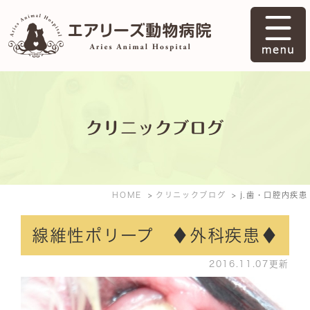
クリニックブログ
HOME
クリニックブログ
j.歯・口腔内疾患
線維性ポリープ ♦外科疾患♦
2016.11.07更新