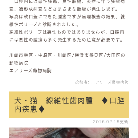
口腔内には悪性腫瘍、良性腫瘍、炎症に伴う腫瘤病
変、過形成病変などさまざまな腫瘤が発生します。
写真は軟口蓋にできた腫瘤ですが病理検査の結果、線
維性ポリープと診断されました。
線維性ポリープは悪性ものではありませんが、口腔内
には悪性の腫瘍も多く発生するため注意が必要です。
川崎市幸区・中原区・川崎区/横浜市鶴見区/大田区の
動物病院
エアリーズ動物病院
投稿者:
エアリーズ動物病院
犬・猫 線維性歯肉腫 ♦口腔
内疾患♦
2016.02.16更新