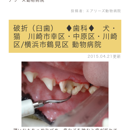
投稿者:
エアリーズ動物病院
破折（臼歯） ♦歯科♦ 犬・
猫 川崎市幸区・中原区・川崎
区/横浜市鶴見区 動物病院
2015.04.21更新