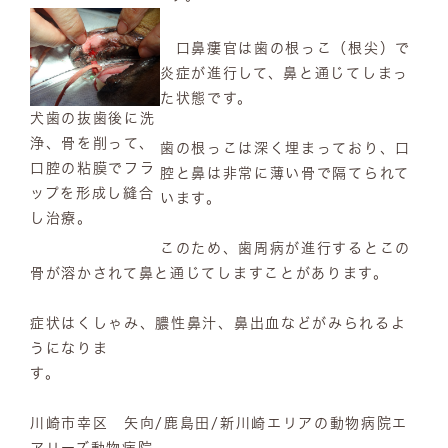
口鼻瘻官は歯の根っこ（根尖）で
炎症が進行して、鼻と通じてしまっ
た状態です。
犬歯の抜歯後に洗
浄、骨を削って、
歯の根っこは深く埋まっており、口
口腔の粘膜でフラ
腔と鼻は非常に薄い骨で隔てられて
ップを形成し縫合
います。
し治療。
このため、歯周病が進行するとこの
骨が溶かされて鼻と通じてしますことがあります。
症状はくしゃみ、膿性鼻汁、鼻出血などがみられるよ
うになりま
す
川崎市幸区 矢向/鹿島田/新川崎エリアの動物病院エ
アリーズ動物病院