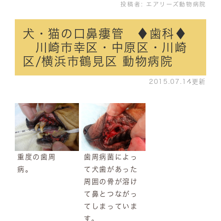
投稿者:
エアリーズ動物病院
犬・猫の口鼻瘻管 ♦歯科♦
川崎市幸区・中原区・川崎
区/横浜市鶴見区 動物病院
2015.07.14更新
重度の歯周
歯周病菌によっ
病。
て犬歯があった
周囲の骨が溶け
て鼻とつながっ
てしまっていま
す。