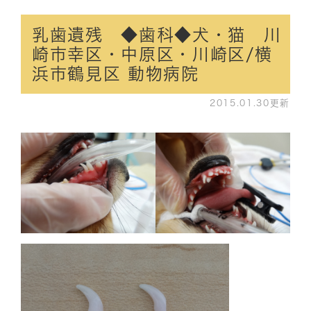
乳歯遺残 ◆歯科◆犬・猫 川
崎市幸区・中原区・川崎区/横
浜市鶴見区 動物病院
2015.01.30更新