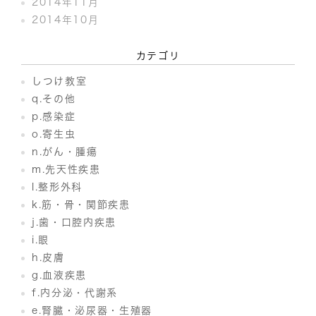
2014年11月
2014年10月
カテゴリ
しつけ教室
q.その他
p.感染症
o.寄生虫
n.がん・腫瘍
m.先天性疾患
l.整形外科
k.筋・骨・関節疾患
j.歯・口腔内疾患
i.眼
h.皮膚
g.血液疾患
f.内分泌・代謝系
e.腎臓・泌尿器・生殖器