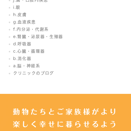
j.歯・口腔内疾患
i.眼
h.皮膚
g.血液疾患
f.内分泌・代謝系
e.腎臓・泌尿器・生殖器
d.呼吸器
c.心臓・循環器
b.消化器
a.脳・神経系
クリニックのブログ
動物たちとご家族様がより
楽しく幸せに暮らせるよう