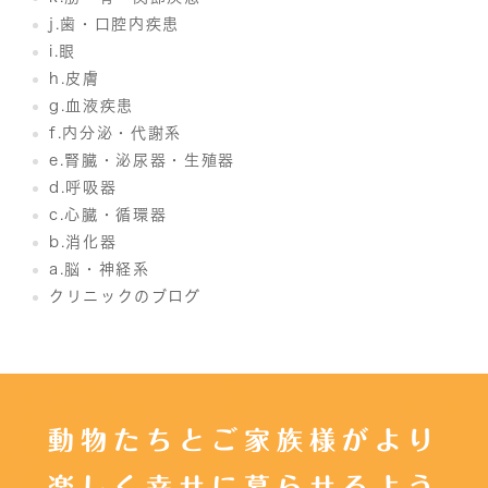
j.歯・口腔内疾患
i.眼
h.皮膚
g.血液疾患
f.内分泌・代謝系
e.腎臓・泌尿器・生殖器
d.呼吸器
c.心臓・循環器
b.消化器
a.脳・神経系
クリニックのブログ
動物たちとご家族様がより
楽しく幸せに暮らせるよう