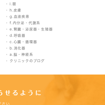
i.眼
h.皮膚
g.血液疾患
f.内分泌・代謝系
e.腎臓・泌尿器・生殖器
d.呼吸器
c.心臓・循環器
b.消化器
a.脳・神経系
クリニックのブログ
らせるように
ださい