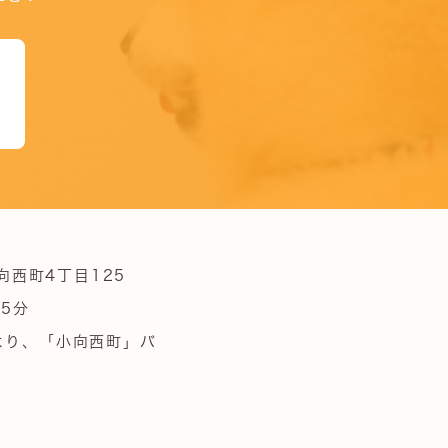
向西町4丁目125
5分
より、「小向西町」バ