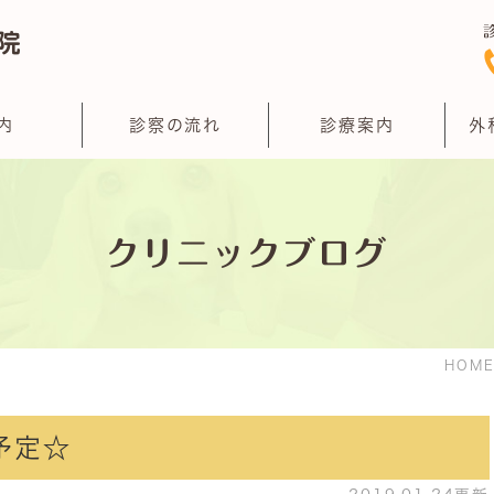
内
診察の流れ
診療案内
外
クリニックブログ
HOM
予定☆