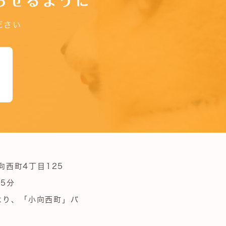
らせるように
ださい
向西町4丁目125
5分
より、「小向西町」バ