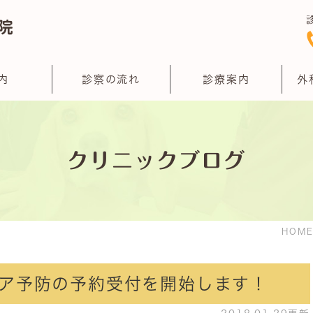
内
診察の流れ
診療案内
外
クリニックブログ
HOM
ア予防の予約受付を開始します！