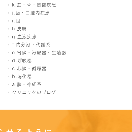
k.筋・骨・関節疾患
j.歯・口腔内疾患
i.眼
h.皮膚
g.血液疾患
f.内分泌・代謝系
e.腎臓・泌尿器・生殖器
d.呼吸器
c.心臓・循環器
b.消化器
a.脳・神経系
クリニックのブログ