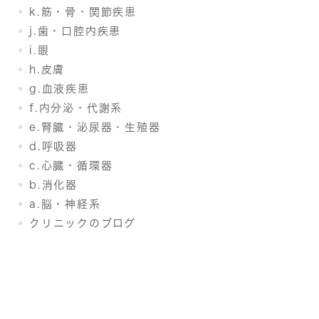
k.筋・骨・関節疾患
j.歯・口腔内疾患
i.眼
h.皮膚
g.血液疾患
f.内分泌・代謝系
e.腎臓・泌尿器・生殖器
d.呼吸器
c.心臓・循環器
b.消化器
a.脳・神経系
クリニックのブログ