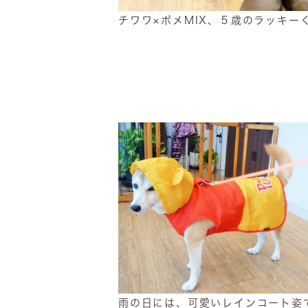
チワワ×ポメMIX、５歳のラッキ
雨の日には、可愛いレインコート姿