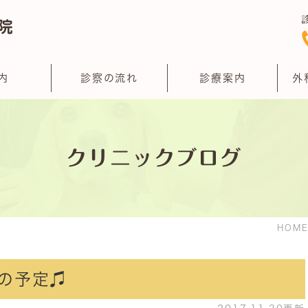
内
診察の流れ
診療案内
外
クリニックブログ
HOM
の予定♫