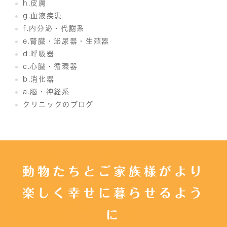
h.皮膚
g.血液疾患
f.内分泌・代謝系
e.腎臓・泌尿器・生殖器
d.呼吸器
c.心臓・循環器
b.消化器
a.脳・神経系
クリニックのブログ
動物たちとご家族様がより
楽しく幸せに暮らせるよう
に