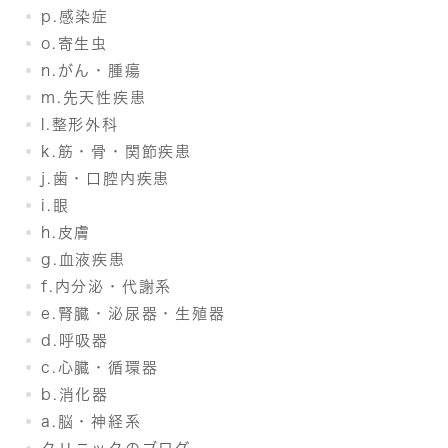
p.感染症
o.寄生虫
n.がん・腫瘍
m.先天性疾患
l.整形外科
k.筋・骨・関節疾患
j.歯・口腔内疾患
i.眼
h.皮膚
g.血液疾患
f.内分泌・代謝系
e.腎臓・泌尿器・生殖器
d.呼吸器
c.心臓・循環器
b.消化器
a.脳・神経系