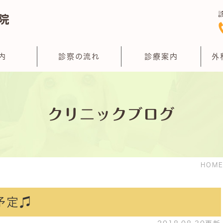
内
診察の流れ
診療案内
外
クリニックブログ
HOM
予定♫