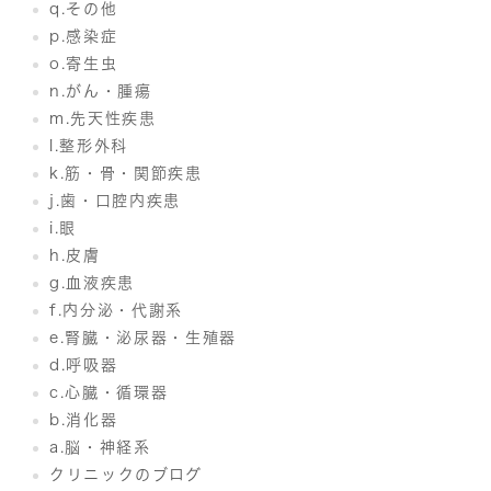
q.その他
p.感染症
o.寄生虫
n.がん・腫瘍
m.先天性疾患
l.整形外科
k.筋・骨・関節疾患
j.歯・口腔内疾患
i.眼
h.皮膚
g.血液疾患
f.内分泌・代謝系
e.腎臓・泌尿器・生殖器
d.呼吸器
c.心臓・循環器
b.消化器
a.脳・神経系
クリニックのブログ