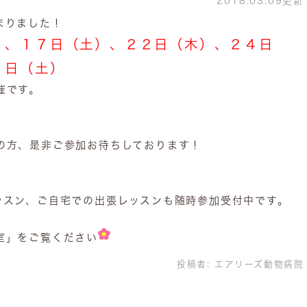
2018.03.09更新
まりました！
）、１７日（土）、２２日（木）、２４日
１日（土）
催です。
の方、是非ご参加お待ちしております！
ッスン、ご自宅での出張レッスンも随時参加受付中です。
室」をご覧ください
投稿者:
エアリーズ動物病院