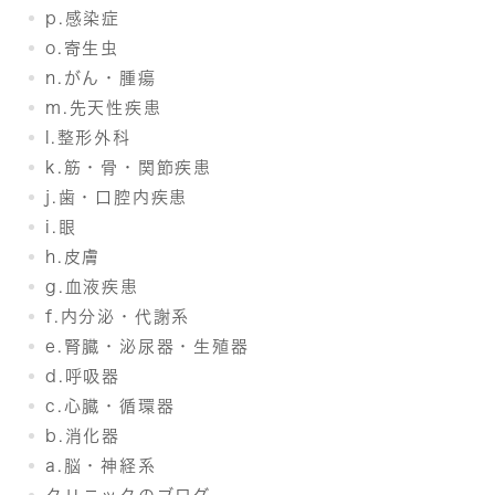
p.感染症
o.寄生虫
n.がん・腫瘍
m.先天性疾患
l.整形外科
k.筋・骨・関節疾患
j.歯・口腔内疾患
i.眼
h.皮膚
g.血液疾患
f.内分泌・代謝系
e.腎臓・泌尿器・生殖器
d.呼吸器
c.心臓・循環器
b.消化器
a.脳・神経系