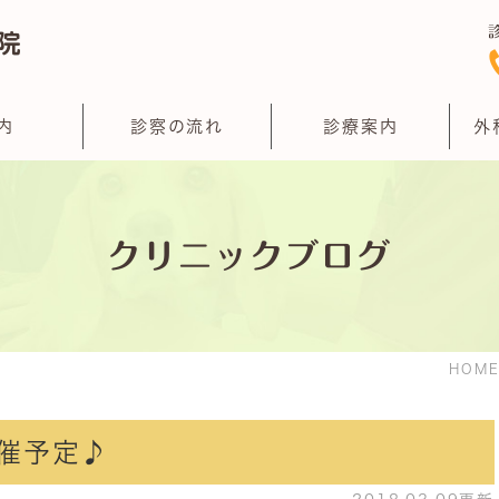
内
診察の流れ
診療案内
外
クリニックブログ
HOM
催予定♪