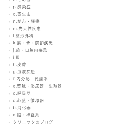
p.感染症
o.寄生虫
n.がん・腫瘍
m.先天性疾患
l.整形外科
k.筋・骨・関節疾患
j.歯・口腔内疾患
i.眼
h.皮膚
g.血液疾患
f.内分泌・代謝系
e.腎臓・泌尿器・生殖器
d.呼吸器
c.心臓・循環器
b.消化器
a.脳・神経系
クリニックのブログ