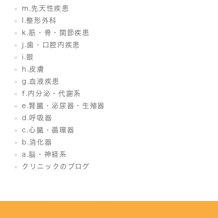
m.先天性疾患
l.整形外科
k.筋・骨・関節疾患
j.歯・口腔内疾患
i.眼
h.皮膚
g.血液疾患
f.内分泌・代謝系
e.腎臓・泌尿器・生殖器
d.呼吸器
c.心臓・循環器
b.消化器
a.脳・神経系
クリニックのブログ