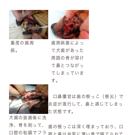
重度の歯周
歯周病菌によっ
病。
て犬歯があった
周囲の骨が溶け
て鼻とつながっ
てしまっていま
す。
口鼻瘻官は歯の根っこ（根尖）で
炎症が進行して、鼻と通じてしまっ
た状態です。
犬歯の抜歯後に洗
浄、骨を削って、
歯の根っこは深く埋まっており、口
口腔の粘膜でフラ
腔と鼻は非常に薄い骨で隔てられて