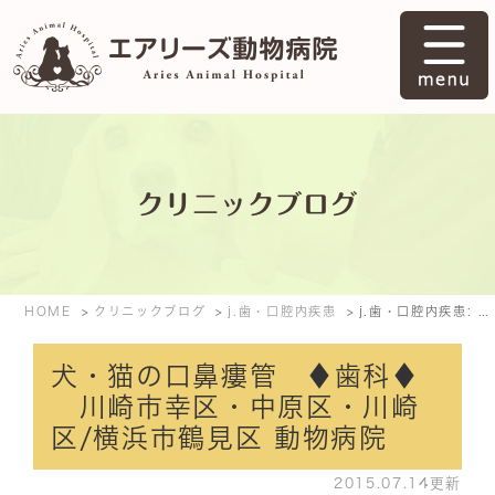
クリニックブログ
HOME
クリニックブログ
j.歯・口腔内疾患
j.歯・口腔内疾患: 2015年7月
犬・猫の口鼻瘻管 ♦歯科♦
川崎市幸区・中原区・川崎
区/横浜市鶴見区 動物病院
2015.07.14更新