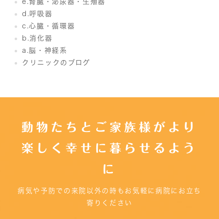
e.腎臓・泌尿器・生殖器
d.呼吸器
c.心臓・循環器
b.消化器
a.脳・神経系
クリニックのブログ
動物たちとご家族様がより
楽しく幸せに暮らせるよう
に
病気や予防での来院以外の時もお気軽に病院にお立ち
寄りください