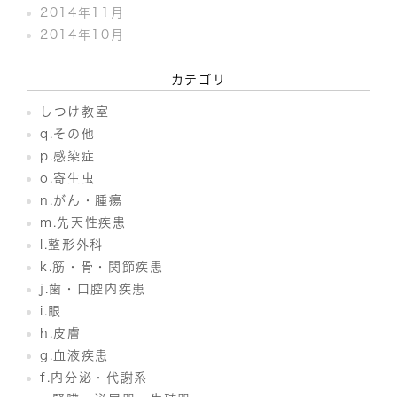
2014年11月
2014年10月
カテゴリ
しつけ教室
q.その他
p.感染症
o.寄生虫
n.がん・腫瘍
m.先天性疾患
l.整形外科
k.筋・骨・関節疾患
j.歯・口腔内疾患
i.眼
h.皮膚
g.血液疾患
f.内分泌・代謝系