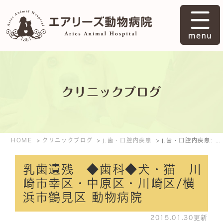
クリニックブログ
HOME
クリニックブログ
j.歯・口腔内疾患
j.歯・口腔内疾患: 2015年1月
乳歯遺残 ◆歯科◆犬・猫 川
崎市幸区・中原区・川崎区/横
浜市鶴見区 動物病院
2015.01.30更新