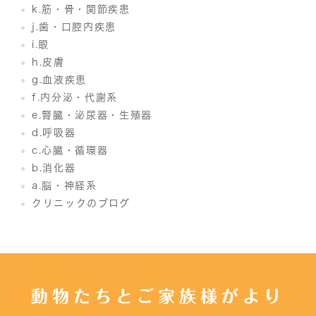
k.筋・骨・関節疾患
j.歯・口腔内疾患
i.眼
h.皮膚
g.血液疾患
f.内分泌・代謝系
e.腎臓・泌尿器・生殖器
d.呼吸器
c.心臓・循環器
b.消化器
a.脳・神経系
クリニックのブログ
動物たちとご家族様がより