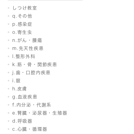
しつけ教室
q.その他
p.感染症
o.寄生虫
n.がん・腫瘍
m.先天性疾患
l.整形外科
k.筋・骨・関節疾患
j.歯・口腔内疾患
i.眼
h.皮膚
g.血液疾患
f.内分泌・代謝系
e.腎臓・泌尿器・生殖器
d.呼吸器
c.心臓・循環器