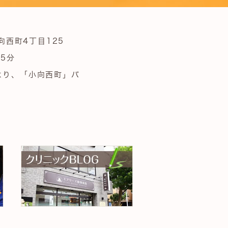
向西町4丁目125
5分
より、「小向西町」バ