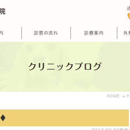
内
診察の流れ
診療案内
外
クリニックブログ
HOME
♦