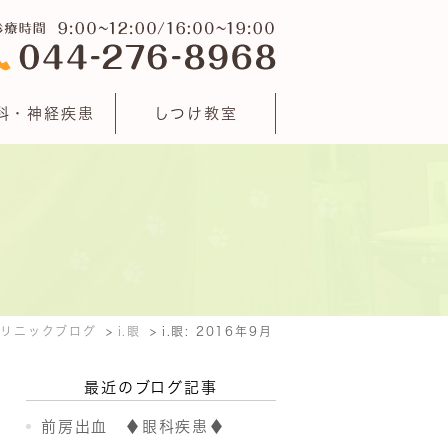
科・神経疾患
しつけ教室
クリニックブログ
i.眼
i.眼: 2016年9月
最近のブログ記事
前房出血 ♦眼科疾患♦