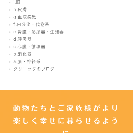
i.眼
h.皮膚
g.血液疾患
f.内分泌・代謝系
e.腎臓・泌尿器・生殖器
d.呼吸器
c.心臓・循環器
b.消化器
a.脳・神経系
クリニックのブログ
動物たちとご家族様がより
楽しく幸せに暮らせるよう