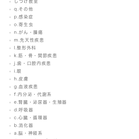
しつけ教室
q.その他
p.感染症
o.寄生虫
n.がん・腫瘍
m.先天性疾患
l.整形外科
k.筋・骨・関節疾患
j.歯・口腔内疾患
i.眼
h.皮膚
g.血液疾患
f.内分泌・代謝系
e.腎臓・泌尿器・生殖器
d.呼吸器
c.心臓・循環器
b.消化器
a.脳・神経系