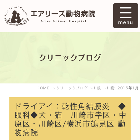
クリニックブログ
HOME
クリニックブログ
i.眼
i.眼: 2015年1月
ドライアイ：乾性角結膜炎 ◆
眼科◆犬・猫 川崎市幸区・中
原区・川崎区/横浜市鶴見区 動
物病院