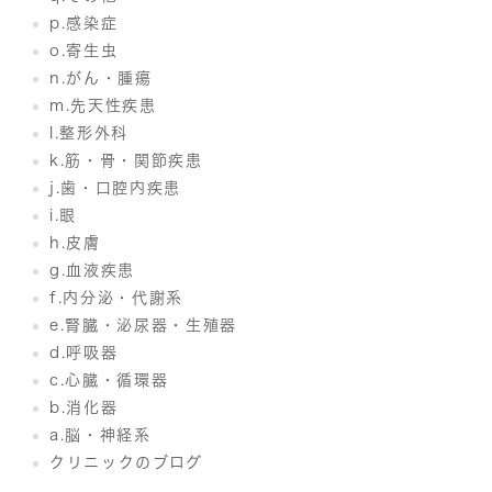
p.感染症
o.寄生虫
n.がん・腫瘍
m.先天性疾患
l.整形外科
k.筋・骨・関節疾患
j.歯・口腔内疾患
i.眼
h.皮膚
g.血液疾患
f.内分泌・代謝系
e.腎臓・泌尿器・生殖器
d.呼吸器
c.心臓・循環器
b.消化器
a.脳・神経系
クリニックのブログ