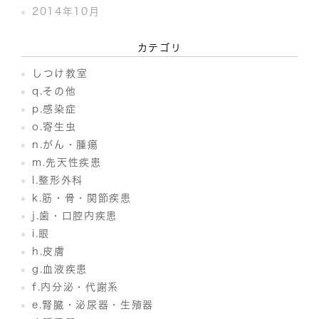
2014年10月
カテゴリ
しつけ教室
q.その他
p.感染症
o.寄生虫
n.がん・腫瘍
m.先天性疾患
l.整形外科
k.筋・骨・関節疾患
j.歯・口腔内疾患
i.眼
h.皮膚
g.血液疾患
f.内分泌・代謝系
e.腎臓・泌尿器・生殖器