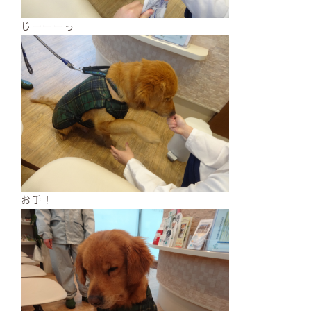
じーーーっ
お手！