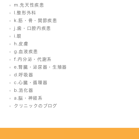
m.先天性疾患
l.整形外科
k.筋・骨・関節疾患
j.歯・口腔内疾患
i.眼
h.皮膚
g.血液疾患
f.内分泌・代謝系
e.腎臓・泌尿器・生殖器
d.呼吸器
c.心臓・循環器
b.消化器
a.脳・神経系
クリニックのブログ