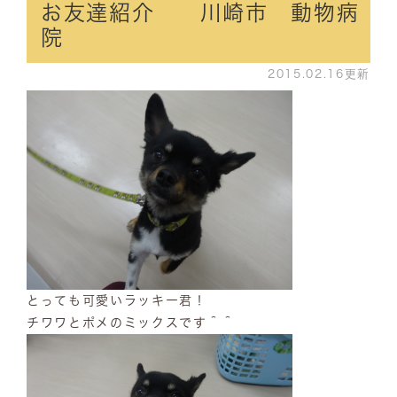
お友達紹介 川崎市 動物病
院
2015.02.16更新
とっても可愛いラッキー君！
チワワとポメのミックスです＾＾