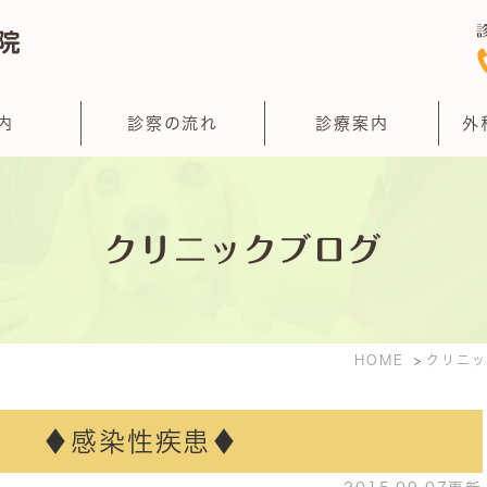
内
診察の流れ
診療案内
外
クリニックブログ
HOME
クリニッ
P） ♦感染性疾患♦