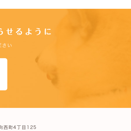
らせるように
ださい
向西町4丁目125