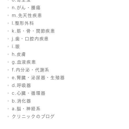
n.がん・腫瘍
m.先天性疾患
l.整形外科
k.筋・骨・関節疾患
j.歯・口腔内疾患
i.眼
h.皮膚
g.血液疾患
f.内分泌・代謝系
e.腎臓・泌尿器・生殖器
d.呼吸器
c.心臓・循環器
b.消化器
a.脳・神経系
クリニックのブログ