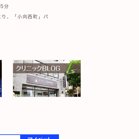
5分
より、「小向西町」バ