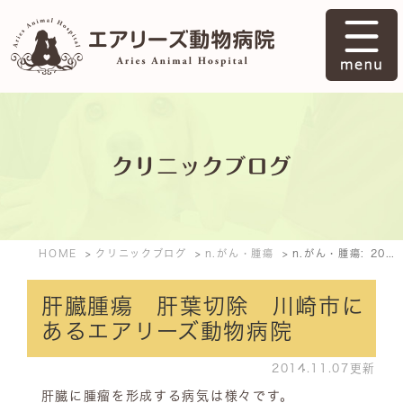
クリニックブログ
HOME
クリニックブログ
n.がん・腫瘍
n.がん・腫瘍: 2014年11月
肝臓腫瘍 肝葉切除 川崎市に
あるエアリーズ動物病院
2014.11.07更新
肝臓に腫瘤を形成する病気は様々です。