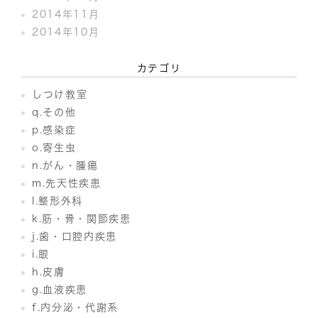
2014年11月
2014年10月
カテゴリ
しつけ教室
q.その他
p.感染症
o.寄生虫
n.がん・腫瘍
m.先天性疾患
l.整形外科
k.筋・骨・関節疾患
j.歯・口腔内疾患
i.眼
h.皮膚
g.血液疾患
f.内分泌・代謝系